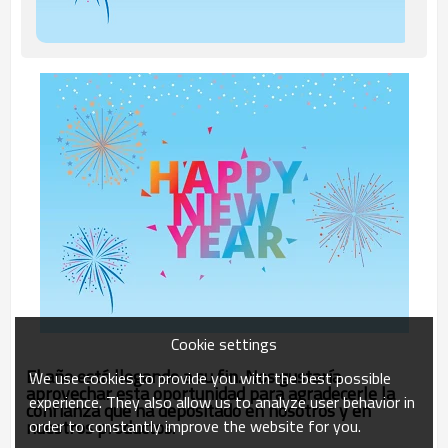
Cookie settings
El año está llegando a su fin. Nos gustaría
We use cookies to provide you with the best possible
aprovechar esta oportunidad para agradecerle la
experience. They also allow us to analyze user behavior in
confianza que ha depositado en nosotros y en
order to constantly improve the website for you.
nuestros productos.