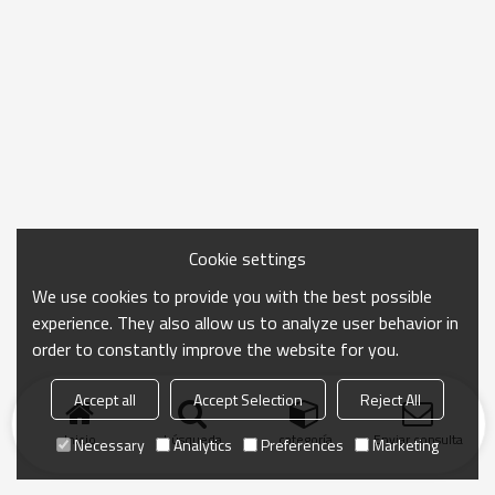
Cookie settings
We use cookies to provide you with the best possible
experience. They also allow us to analyze user behavior in
order to constantly improve the website for you.
Accept all
Accept Selection
Reject All
Inicio
búsqueda
categoría
Enviar consulta
Necessary
Analytics
Preferences
Marketing